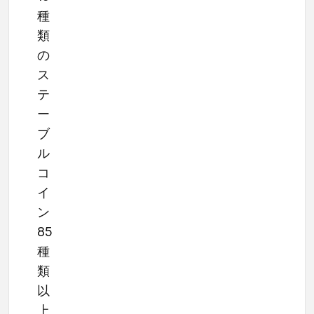
種
類
の
ス
テ
ー
ブ
ル
コ
イ
ン
85
種
類
以
上