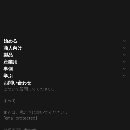
始める
会社
ミッション
商人向け
始める
手数料
製品
レビュー
パートナーになる
ウェブ3.0
B2B決済
産業用
サポートされているコイン
連絡先
仕組み
iGaming
SaaS サービス
事例
請求書
支払いボタン
外国為替
IGaming
学ぶ
電子商取引
Proxy services
一括支払い
仮想POS端末
0xブログ
0x ニュース
お問い合わせ
電気通信
電子商取引
Advanced Payment
AI Payment Processor
ホワイトラベル決済
について質問してください。
暗号通貨決済
ナレッジベース
API
VPN
SaaS
Chatbots
寄付ツール
定期支払い
マニュアル
すべて
NFT
AI Image Generator
支払いフォーム
または、私たちに書いてください：
[email protected]
公式の問い合わせ: