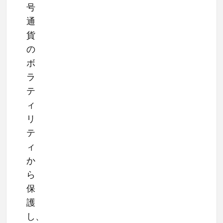
号
通
貨
の
ボ
ラ
テ
ィ
リ
テ
ィ
か
ら
保
護
し、