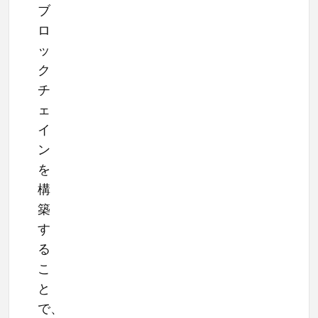
ブ
ロ
ッ
ク
チ
ェ
イ
ン
を
構
築
す
る
こ
と
で、