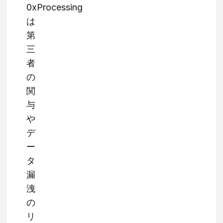
0xProcessing
は
第
三
者
の
関
与
や
デ
ー
タ
漏
洩
の
リ