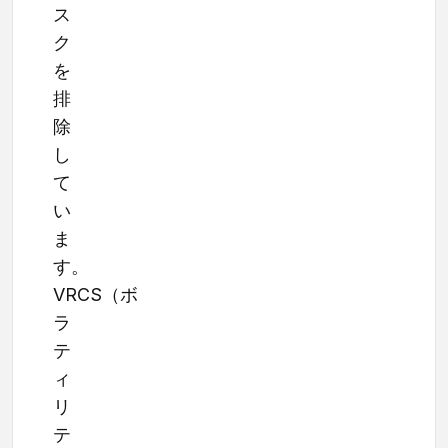
ス
ク
を
排
除
し
て
い
ま
す。
VRCS（ボ
ラ
テ
ィ
リ
テ