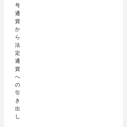
号
通
貨
か
ら
法
定
通
貨
へ
の
引
き
出
し