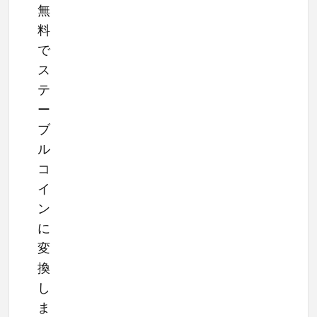
無
料
で
ス
テ
ー
ブ
ル
コ
イ
ン
に
変
換
し
ま