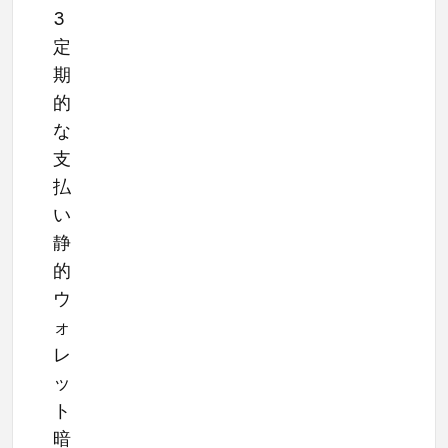
3
定
期
的
な
支
払
い
静
的
ウ
ォ
レ
ッ
ト
暗