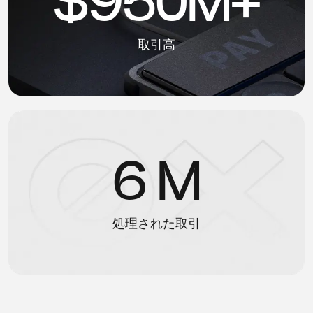
$950M+
取引高
6 M
処理された取引