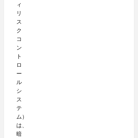
ィ
リ
ス
ク
コ
ン
ト
ロ
ー
ル
シ
ス
テ
ム）
は、
暗