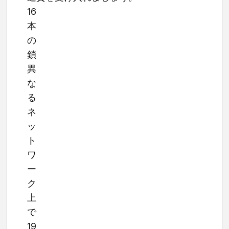
16
本
の
鎖
異
な
る
ネ
ッ
ト
ワ
ー
ク
上
で
19