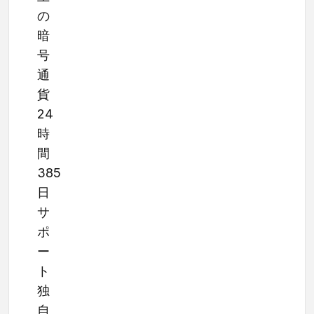
の
暗
号
通
貨
24
時
間
385
日
サ
ポ
ー
ト
独
自